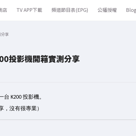
商店
TV APP下載
頻道節目表(EPG)
公播授權
Blo
測分享
00投影機開箱實測分享
 K200 投影機。
享，沒有很專業）