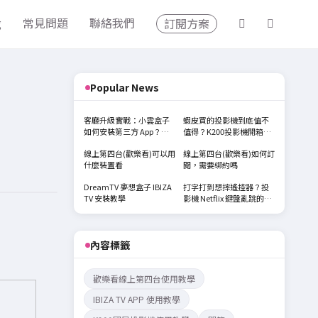
g
常見問題
聯絡我們
訂閱方案
Popular News
客廳升級實戰：小雲盒子
蝦皮買的投影機到底值不
如何安裝第三方 App？手
值得？K200投影機開箱實
把手教你解鎖「紳士專
測分享
線上第四台(歡樂看)可以用
線上第四台(歡樂看)如何訂
區」
什麼裝置看
閱，需要綁約嗎
DreamTV 夢想盒子 IBIZA
打字打到想摔遙控器？投
TV 安裝教學
影機 Netflix 鍵盤亂跳的終
極解法
內容標籤
歡樂看線上第四台使用教學
IBIZA TV APP 使用教學