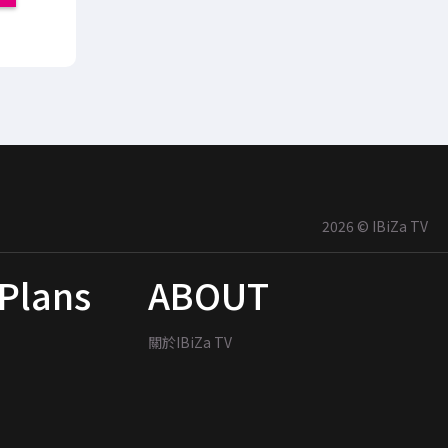
2026 © IBiZa TV
Plans
ABOUT
關於IBiZa TV