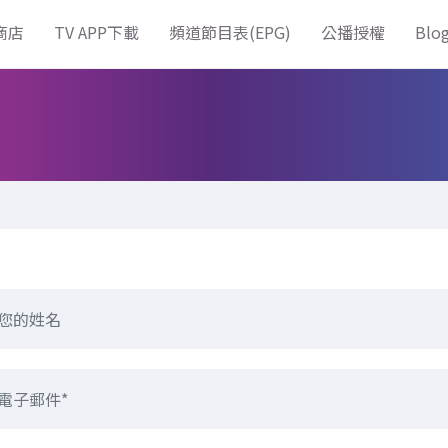
商店
TV APP下載
頻道節目表(EPG)
公播授權
Blo