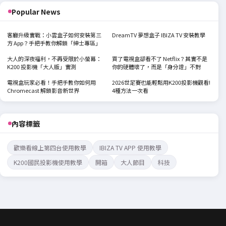
Popular News
客廳升級實戰：小雲盒子如何安裝第三
DreamTV 夢想盒子 IBIZA TV 安裝教學
方 App？手把手教你解鎖「紳士專區」
大人的深夜福利，不再受限於小螢幕：
買了電視盒卻看不了 Netflix？其實不是
K200 投影機「大人版」實測
你的硬體壞了，而是「身分證」不對
電視盒玩家必看！手把手教你如何用
2026世足賽也能輕鬆用K200投影機觀看!
Chromecast 解鎖影音新世界
4種方法一次看
內容標籤
歡樂看線上第四台使用教學
IBIZA TV APP 使用教學
K200國民投影機使用教學
開箱
大人節目
科技