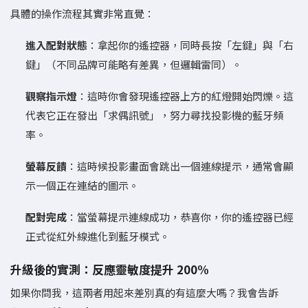
具體的操作流程其實非常直覺：
進入配對狀態
：拿起你的遙控器，同時長按「左鍵」與「右
鍵」（不同品牌可能略有差異，但邏輯雷同）。
觀察指示燈
：這時你會發現遙控器上方的紅燈開始閃爍。這
代表它正在發出「求偶訊號」，努力尋找投影機的藍牙頻
率。
螢幕反饋
：這時候投影畫面會跳出一個連線提示，通常會顯
示一個正在連結的圖示。
配對完成
：當螢幕提示連線成功，恭喜你，你的遙控器已經
正式從紅外線進化到藍牙模式。
升級後的實測：反應靈敏度提升 200%
如果你問我，這兩者用起來差別真的有這麼大嗎？我會告訴