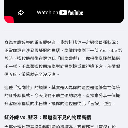
身為客廳娛樂的重度愛好者，我敢打賭你一定遇過這種狀況：
正當你窩在沙發最舒服的角落，準備切換到下一部 YouTube 影
片時，遙控器卻像在跟你玩「瞄準遊戲」。你得像奧運射擊選
手一樣，手拿著遙控器精準對向投影機或電視機下方，稍微偏
個五度，螢幕就完全沒反應。
這種「指向性」的煩惱，其實是因為你的遙控器還停留在傳統
的紅外線模式。今天我們不聊生硬的規格，直接來分享一個提
升客廳幸福感的小秘訣，讓你的遙控器從此「盲按」也通。
紅外線 vs. 藍牙：那道看不見的物理高牆
大部分現代智慧投影機附贈的遙控器，其實都是「雙模」設