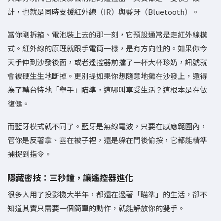
計，也就是同時支援紅外線（IR）與藍牙（Bluetooth）。
當你剛拆箱、電池裝上去的那一刻，它預設通常是走紅外線模
式。紅外線的原理就跟手電筒一樣，是有方向性的。如果你今
天手伸到沙發後面，或者遙控器前擋了一杯大杯珍奶，訊號就
會被硬生生地斷掉。更別提如果你想隨意地攤在沙發上，還得
為了轉台特地「舉手」瞄準，這哪叫享受生活？這根本是在做
復健。
而藍牙模式就不同了。藍牙是無線電波，只要在感應範圍內，
管你是反著拿、塞在被子裡，還是躲在門後偷按，它都能精準
捕捉到指令。
隱藏密技：三秒鐘，讓遙控器進化
很多人用了投影機大半年，都還在過著「瞄準」的生活，卻不
知道其實只需要一個簡單的動作，就能解放你的雙手。