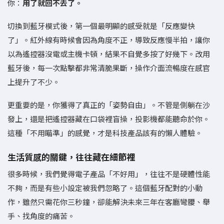
你：
用了就回不去了。
切換到藍牙模式後，第一個最明顯的感受就是「反應變快
了」。紅外線有時候會因為角度不正，導致反應慢半拍，讓你
以為遙控器沒電或主機卡頓，結果不自覺多按了好幾下。改用
藍牙後，每一次點擊都非常清脆果斷，操作介面流暢度在感官
上提升了不少。
更重要的是，你獲得了真正的「姿勢自由」。不管是側躺在沙
發上，還是把遙控器藏在口袋裡盲操，投影機都能聽命於你。
這種「不用瞄準」的感覺，才是科技產品該有的懶人體驗。
生活質感的關鍵，往往藏在細節裡
很多時候，我們覺得電子產品「不好用」，往往不是硬體性能
不夠，而是有些小設定被我們忽略了。這個藍牙配對的小動
作，雖然只需花你三秒鐘，卻能解決未來三年在客廳彎腰、舉
手、找角度的痛苦。