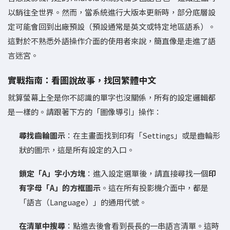
以銷往全世界。然而，當系統進行大版本更新時，部分底層設
定可能會回到出廠預設（預設通常是英文或特定地區語系）。
這對於不熟悉外語操作介面的使用者來說，簡直像是走進了語
言迷宮。
實戰指南：看圖說故事，找回繁體中文
就算螢幕上全是你不認識的單字也沒關係，所有的設定邏輯都
是一樣的。請跟著下方的「圖像導引」操作：
尋找齒輪圖示
：在主畫面找到印有「Settings」或是齒輪形
狀的圖示，這是所有設定的入口。
鎖定「A」字小方塊
：進入設定選單後，請直接尋找一個
印
有字母「A」的方框圖示
。這在所有投影機介面中，都是
「語言（Language）」的通用代號。
在清單中搜尋
：點進去後會看到長長的一串語言清單。這時