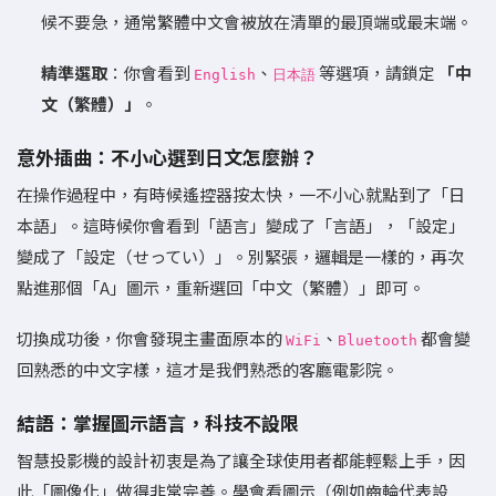
候不要急，通常繁體中文會被放在清單的最頂端或最末端。
精準選取
：你會看到
、
等選項，請鎖定
「中
English
日本語
文（繁體）」
。
意外插曲：不小心選到日文怎麼辦？
在操作過程中，有時候遙控器按太快，一不小心就點到了「日
本語」。這時候你會看到「語言」變成了「言語」，「設定」
變成了「設定（せってい）」。別緊張，邏輯是一樣的，再次
點進那個「A」圖示，重新選回「中文（繁體）」即可。
切換成功後，你會發現主畫面原本的
、
都會變
WiFi
Bluetooth
回熟悉的中文字樣，這才是我們熟悉的客廳電影院。
結語：掌握圖示語言，科技不設限
智慧投影機的設計初衷是為了讓全球使用者都能輕鬆上手，因
此「圖像化」做得非常完善。學會看圖示（例如齒輪代表設