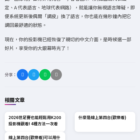
定、A 代表語言、地球代表網路），就能讓你無視語言障礙，即
便系統更新後偶爾「調皮」換了語言，你也能在幾秒鐘內把它
調回最舒適的狀態。
現在，你的投影機已經恢復了親切的中文介面，是時候選一部
好片，享受你的大銀幕時光了！
分享：
相關文章
2026世足賽也能輕鬆用K200
什麼是線上第四台(歡樂看)
投影機觀看! 4種方法一次看
線上第四台(歡樂看)可以用什