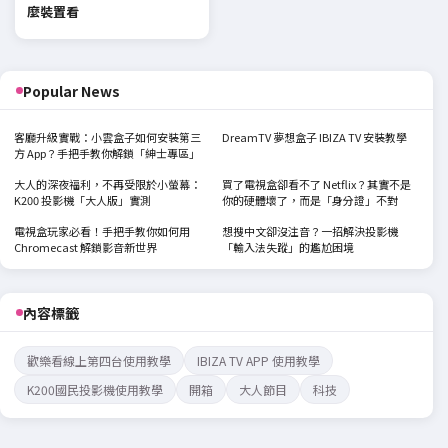
麼裝置看
Popular News
客廳升級實戰：小雲盒子如何安裝第三
DreamTV 夢想盒子 IBIZA TV 安裝教學
方 App？手把手教你解鎖「紳士專區」
大人的深夜福利，不再受限於小螢幕：
買了電視盒卻看不了 Netflix？其實不是
K200 投影機「大人版」實測
你的硬體壞了，而是「身分證」不對
電視盒玩家必看！手把手教你如何用
想搜中文卻沒注音？一招解決投影機
Chromecast 解鎖影音新世界
「輸入法失蹤」的尷尬困境
內容標籤
歡樂看線上第四台使用教學
IBIZA TV APP 使用教學
K200國民投影機使用教學
開箱
大人節目
科技