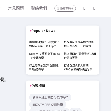
g
常見問題
聯絡我們
訂閱方案
Popular News
客廳升級實戰：小雲盒子
遙控器反應慢半拍？投影
如何安裝第三方 App？手
機玩家必學：三秒鐘從
把手教你解鎖「紳士專
「紅外線」進化到「藍牙
DreamTV 夢想盒子 IBIZA
線上第四台(歡樂看)可以用
區」
模式」
TV 安裝教學
什麼裝置看
線上第四台(歡樂看)開通
打造沉浸式私人影院：
VIP頻道教學
K200 投影機外接藍牙喇
叭/耳機實測分享
機。
內容標籤
歡樂看線上第四台使用教學
IBIZA TV APP 使用教學