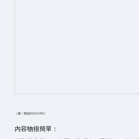
（圖／翻攝自DCARD
）
內容物很簡單：