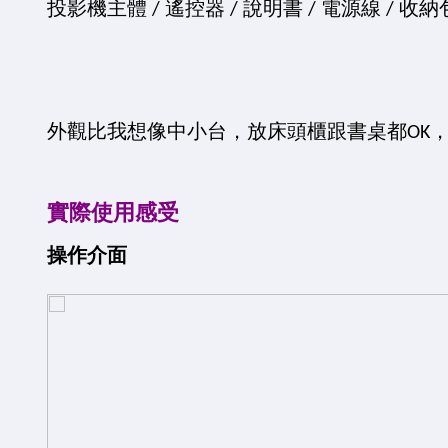
投影機主體 / 遙控器 / 說明書 / 電源線 / 收納
外觀比我想像中小台，放床頭櫃跟書桌都OK
實際使用感受
操作介面