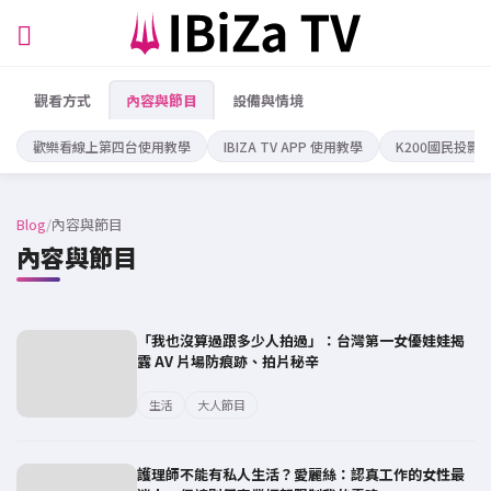
觀看方式
內容與節目
設備與情境
歡樂看線上第四台使用教學
IBIZA TV APP 使用教學
K200國民投影
Blog
/
內容與節目
內容與節目
「我也沒算過跟多少人拍過」：台灣第一女優娃娃揭
露 AV 片場防痕跡、拍片秘辛
生活
大人節目
護理師不能有私人生活？愛麗絲：認真工作的女性最